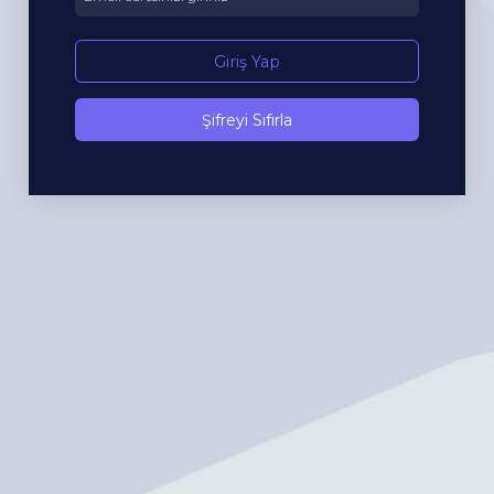
Giriş Yap
Şifreyi Sıfırla