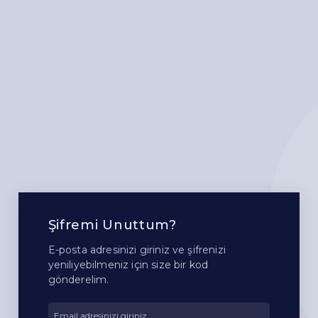
Şifremi Unuttum?
E-posta adresinizi giriniz ve şifrenizi
yeniliyebilmeniz için size bir kod
gönderelim.